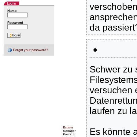
Log in
verschoben,
Name
ansprechen.
Password
da passier
•
Forgot your password?
Schwer zu s
Filesystemst
versuchen e
Datenrettun
laufen zu l
Estartu
Es könnte a
Manager
Posts: 0