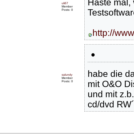
Haste mal, 
uli67
Member
Testsoftwar
Posts: 0
http://www
•
habe die da
salundy
Member
mit O&O Di
Posts: 0
und mit z.b
cd/dvd RW´