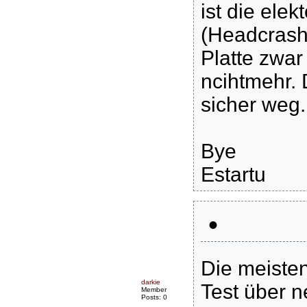
ist die elek
(Headcrash
Platte zwar
ncihtmehr. 
sicher weg.
Bye
Estartu
•
Die meisten
darkie
Test über n
Member
Posts: 0