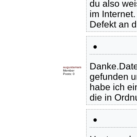
du also wei
im Internet
Defekt an d
•
Danke.Date
augustamars
Member
gefunden u
Posts: 0
habe ich e
die in Ordnu
•