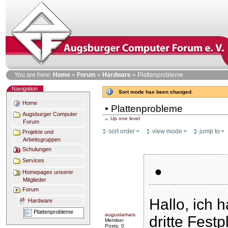
Skip
to
content
Personal
You are here:
Home
»
Forum
»
Hardware
»
Plattenprobleme
tools
Navigation
Sort mode has been changed.
Home
• Plattenprobleme
Augsburger Computer
Up one level
Forum
sort order
view mode
jump to
Projekte und
Arbeitsgruppen
Schulungen
Services
•
Homepages unserer
Mitglieder
Forum
Hallo, ich 
Hardware
Plattenprobleme
augustamars
dritte Fest
Member
Posts: 0