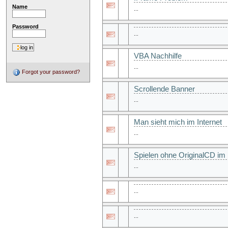
Name
...
Password
...
VBA Nachhilfe
...
Forgot your password?
Scrollende Banner
...
Man sieht mich im Internet
...
Spielen ohne OriginalCD im
...
...
...