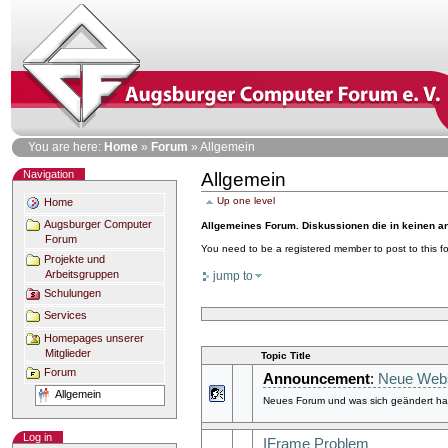
Skip
to
content
Personal
You are here:
Home
»
Forum
»
Allgemein
tools
Navigation
Allgemein
Document
Actions
Up one level
Home
Augsburger Computer
Allgemeines Forum. Diskussionen die in keinen a
Forum
You need to be a registered member to post to this 
Projekte und
Arbeitsgruppen
jump to
Schulungen
Services
Homepages unserer
Mitglieder
Topic Title
Forum
Announcement
:
Neue Webs
Allgemein
Neues Forum und was sich geändert hat
Log in
IFrame Problem