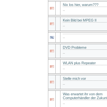
Nix los hier, warum???
...
Kein Bild bei MPEG II
...
...
DVD Probleme
...
WLAN plus Repeater
...
Stelle mich vor
...
Was erwartet ihr von dem
Computerhändler der Zukunf
...