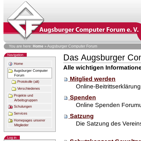
Skip
to
content
Personal
You are here:
Home
»
Augsburger Computer Forum
tools
Navigation
Das Augsburger Co
Document
Actions
Home
Alle wichtigen Information
Augsburger Computer
Forum
Mitglied werden
Protokolle (alt)
Online-Beitrittserklärung
Verschiedenes
Projekte und
Spenden
Arbeitsgruppen
Online Spenden Forumu
Schulungen
Services
Satzung
Homepages unserer
Die Satzung des Verein
Mitglieder
Log in