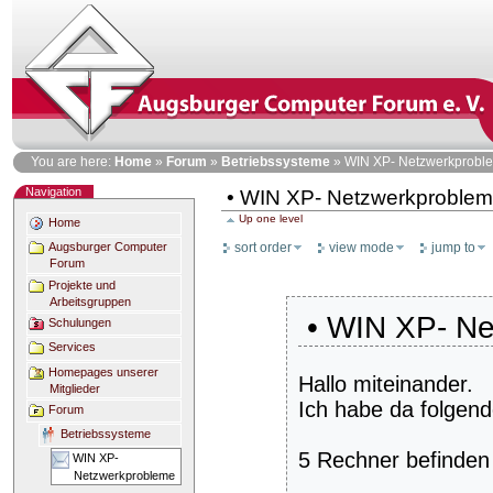
Skip
to
content
Personal
You are here:
Home
»
Forum
»
Betriebssysteme
»
WIN XP- Netzwerkprobl
tools
Navigation
• WIN XP- Netzwerkproble
Up one level
Home
sort order
view mode
jump to
Augsburger Computer
Forum
Projekte und
Arbeitsgruppen
• WIN XP- Ne
Schulungen
Services
Homepages unserer
Hallo miteinander.
Mitglieder
Ich habe da folgen
Forum
Betriebssysteme
5 Rechner befinden
WIN XP-
Netzwerkprobleme