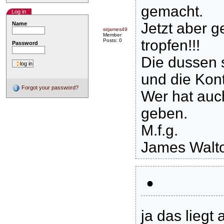
gemacht.
Log in
Jetzt aber g
Name
sirjames49
Member
tropfen!!!
Posts: 0
Password
Die dussen 
und die Kont
Forgot your password?
Wer hat auc
geben.
M.f.g.
James Walt
•
ja das liegt