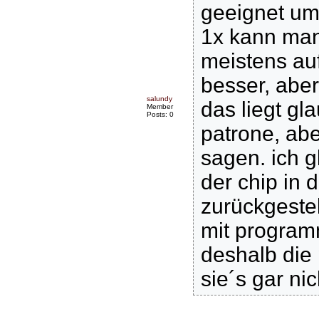
geeignet um
1x kann ma
meistens au
besser, aber
salundy
das liegt gl
Member
Posts: 0
patrone, ab
sagen. ich 
der chip in 
zurückgestel
mit progra
deshalb die 
sie´s gar nich