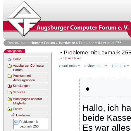
Skip
to
content
Personal
You are here:
Home
»
Forum
»
Hardware
»
Probleme mit Lexmark Z55
tools
Navigation
• Probleme mit Lexmark Z5
Up one level
Home
sort order
view mode
jump to
Augsburger Computer
Forum
Projekte und
Arbeitsgruppen
•
Schulungen
Services
Homepages unserer
Mitglieder
Hallo, ich 
Forum
beide Kasset
Hardware
Probleme mit
Es war alle
Lexmark Z55